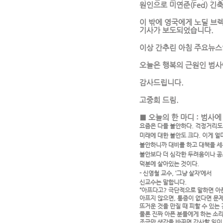
원인으로 미연준(Fed) 
이 밖에 영국에게 노딜 브렉
기사가 보도되었습니다.
이상 간추린 아침 주요뉴스
오늘은 행복의 근원인 범사
감사드립니다.
고중희 드림.
■ 오늘의 한 마디 : 범사
요즘은 다들 불안하다. 걱정거리도 
미래에 대한 불안도 크다. 이게 얼
불안하니까 대비를 하고 대책을 세
불안보다 더 심각한 두려움이나 공
덕분에 살아있는 것이다.
- 신영철 교수, ‘그냥 살자’에서
신교수는 말합니다.
“아프다고? 극단적으로 말하면 아
아프지 않으면, 통증이 없다면 문
뜨거운 것을 만질 때 피할 수 있는
물론 진짜 아픈 분들에게 하는 소
조금만 생각을 바꾸면 감사할 일이 