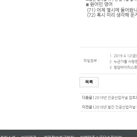
원어민 영어
■
(71) 어제 몇시에 들어왔니? : W
(72) 혹시 미리 생각해 둔게 있니
1.
2019.4.12(금
파일첨부 :
2.
누군가를 사랑한
3.
항암바이러스로 
목록
다음글 |
2019년 진공산업저널 업로
이전글 |
2018년 발간 진공산업저널