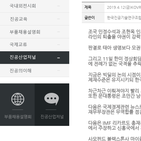
제목
2019.4.12(금)KOV
글쓴이
한국진공기술연구조
조국 민정수석과 조현옥 
라인의 퇴출을 야권이 강력
판결로 태아 생명보다
모권
그리고 11일 한미 정상회
에 전례가 없는 국격을 추
지금은
빅딜의 논의 시점이
제재수준은
유지시키되 한국
차근차근
이뤄져야지 빨리 
또한
문대통령은 조만간 남
다음은 국제경제관련 뉴스로
재무부장관은 무역합를 점
다음은 IMF 리카르도 총
에서 주장하고 신흥국에서 
사모펀드 블랙스톤사 마이클