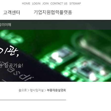
홈으로 > 행사및저널 >
부품채용설명회